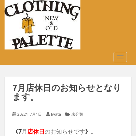
S
k
i
p
t
o
m
a
TOGGLE
i
n
c
o
7月店休日のお知らせとなり
n
t
ます。
e
n
2022年7月1日
Iwata
未分類
t
《7
月
店休日
のお知らせです
》
。