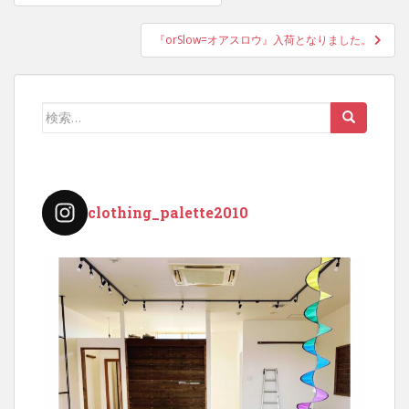
稿
ナ
『orSlow=オアスロウ』入荷となりました。
ビ
ゲ
ー
検
シ
索:
ョ
ン
clothing_palette2010