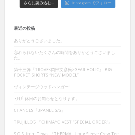
さらに読み込む...
Instagram でフォロー
最近の投稿
ありがとうございました。
忘れられないたくさんの時間をありがとうございまし
た。
第十三弾『TROVE×岡部文彦氏×GEAR HOLIC』 BIG
POCKET SHORTS “NEW MODEL”
ヴィンテージウッドハンガー‼︎
7月店休日のお知らせとなります。
CHANGES『3PANEL S/S』
TRUJILLO’S 『CHIMAYO VEST “SPECIAL ORDER”』
S.O.S. from Texas 『THERMAL Long Sleeve Crew Tee