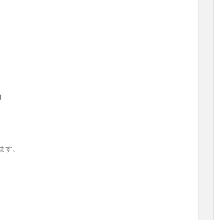
』
ます。