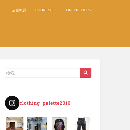
店舗概要
ONLINE SHOP
ONLINE SHOP 2
検
索:
clothing_palette2010