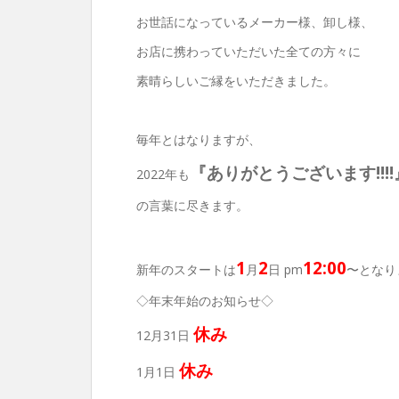
お世話になっているメーカー様、卸し様、
お店に携わっていただいた全ての方々に
素晴らしいご縁をいただきました。
毎年とはなりますが、
『ありがとうございます‼︎‼︎
2022年も
の言葉に尽きます。
1
2
12:00
新年のスタートは
月
日 pm
〜となり
◇年末年始のお知らせ◇
休み
12月31日
休み
1月1日