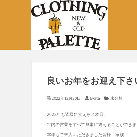
S
k
i
p
t
o
m
a
i
n
c
良いお年をお迎え下さ
o
n
t
2022年12月30日
Iwata
未分類
e
n
2022年も皆様に支えられ本日、
t
年内の営業をすべて無事に終えることができ
本年もご来店いただきました皆様、家族、