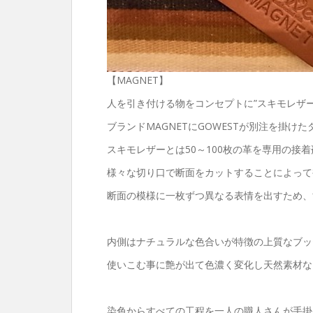
【MAGNET】
人を引き付ける物をコンセプトに”スキモレザ
ブランドMAGNETにGOWESTが別注を掛け
スキモレザーとは50～100枚の革を専用の接
様々な切り口で断面をカットすることによって
断面の模様に一枚ずつ異なる表情を出すため、
内側はナチュラルな色合いが特徴の上質なブッ
使いこむ事に艶が出て色濃く変化し天然素材な
染色からすべての工程を一人の職人さんが手掛