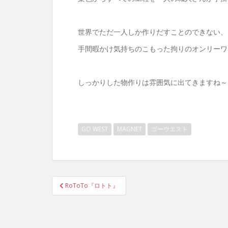
世界でただ一人しか作りだすことのできない、
手間暇かけ気持ちのこもった拘りのオンリーワ
しっかりした物作りは雰囲気に出てきますね～
GO WEST
MAGNET
ゴーウエスト
投
RoToTo『ロトト』
稿
ナ
ビ