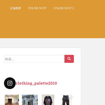
店舗概要
ONLINE SHOP
ONLINE SHOP 2
検
索:
clothing_palette2010