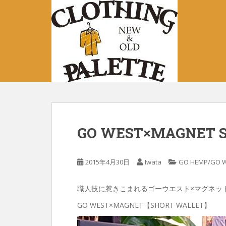
S
k
i
p
t
o
m
a
i
n
c
GO WEST×MAGNET 
o
n
t
2015年4月30日
Iwata
GO HEMP/GO 
e
n
職人技に惹きこまれるゴーウエスト×マグネッ
t
GO WEST×MAGNET【SHORT WALLET】