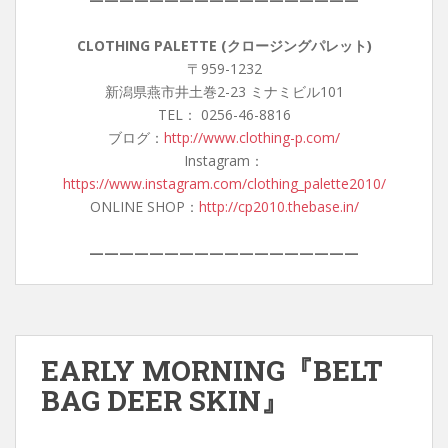
CLOTHING PALETTE (クロージングパレット)
〒959-1232
新潟県燕市井土巻2-23 ミナミビル101
TEL： 0256-46-8816
ブログ：
http://www.clothing-p.com/
Instagram：
https://www.instagram.com/clothing_palette2010/
ONLINE SHOP：
http://cp2010.thebase.in/
——————————————————
EARLY MORNING『BELT
BAG DEER SKIN』