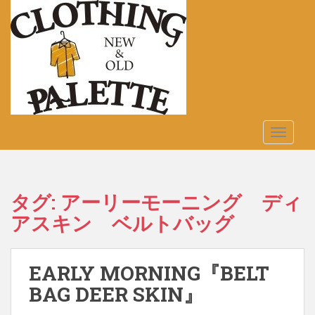
S
k
i
p
t
o
m
a
TOGGLE
i
n
c
o
タグ:
アーリーモーニング ディ
n
アスキン ベルトバッグ
t
e
n
t
EARLY MORNING『BELT
BAG DEER SKIN』