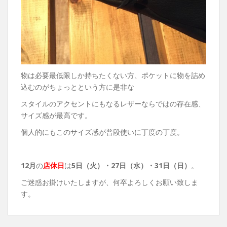
物は必要最低限しか持ちたくない方、ポケットに物を詰め
込むのがちょっとという方に是非な
スタイルのアクセントにもなるレザーならではの存在感、
サイズ感が最高です。
個人的にもこのサイズ感が普段使いに丁度の丁度。
12月
の
店休日
は
5日（火）
・27日（水）・31日（日）
。
ご迷惑お掛けいたしますが、何卒よろしくお願い致しま
す。