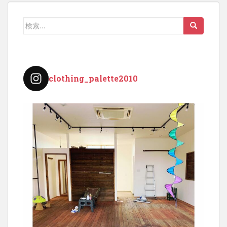
検
索:
clothing_palette2010