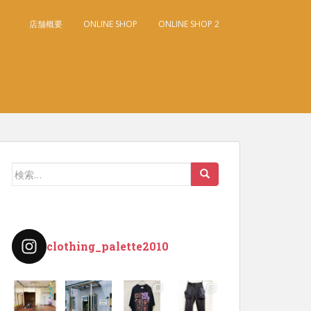
店舗概要
ONLINE SHOP
ONLINE SHOP 2
検
索:
clothing_palette2010