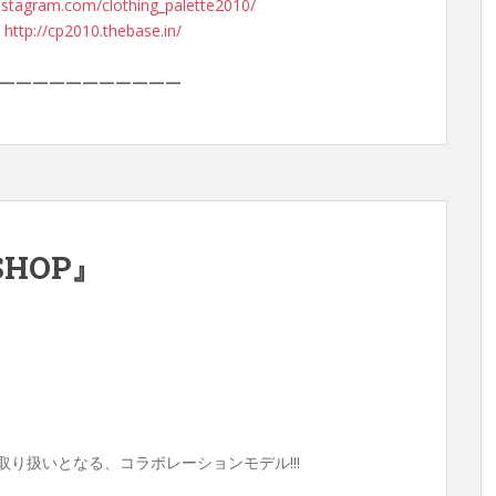
nstagram.com/clothing_palette2010/
：
http://cp2010.thebase.in/
———————————
SHOP』
の取り扱いとなる、コラボレーションモデル!!!