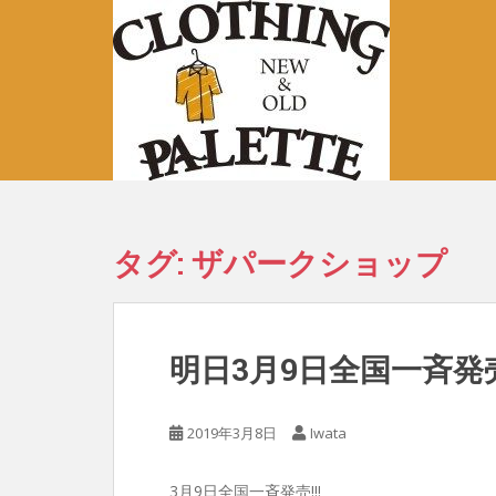
S
k
i
p
t
o
m
a
i
n
タグ:
ザパークショップ
c
o
n
t
明日3月9日全国一斉発
e
n
t
2019年3月8日
Iwata
3月9日全国一斉発売!!!