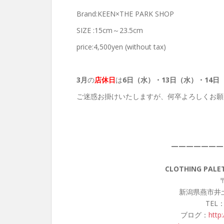
Brand:KEEN×THE PARK SHOP
SIZE :15cm～23.5cm
price:4,500yen (without tax)
3月
の
店休日
は
6日（水）・13日（水）・14日
ご迷惑お掛けいたしますが、何卒よろしくお願
———————
CLOTHING PA
〒
新潟県燕市井土
TEL：
ブログ：
http