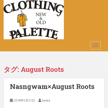
S
k
i
p
t
o
m
a
TOGGLE
i
n
c
o
タグ:
August Roots
n
t
e
Nasngwam×August Roots
n
t
2018年5月21日
Iwata