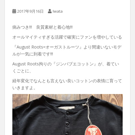
2017年9月16日
Iwata
病みつき!!! 良質素材と着心地!!!
オールマイティすぎる活躍で確実にファンを増やしている
『August Roots=オーガストルーツ』より間違いないモデ
ルが一気に到着です!!!
August Roots拘りの『ジンバブエコットン』が、着てい
くごとに、
経年変化でなんとも言えない良いコットンの表情に育って
いきますよ。