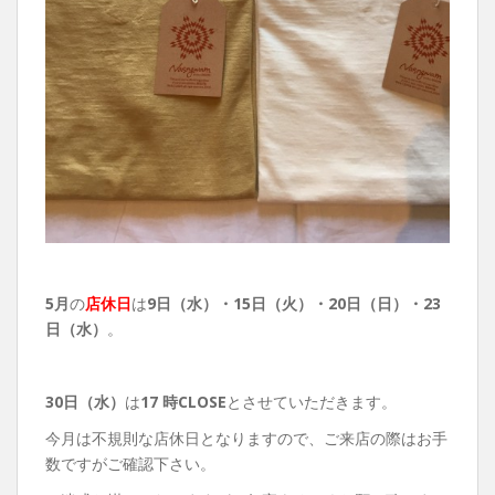
5月
の
店休日
は
9日（水）・
15日（火）・20日（日）・23
日（水）
。
30日（水）
は
17 時CLOSE
とさせていただきます。
今月は不規則な店休日となりますので、ご来店の際はお手
数ですがご確認下さい。