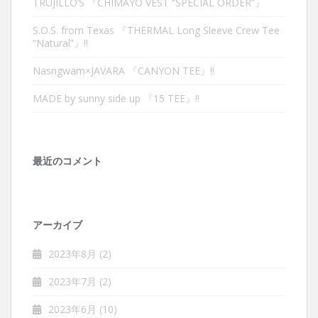
TRUJILLO’S 『CHIMAYO VEST “SPECIAL ORDER”』
S.O.S. from Texas 『THERMAL Long Sleeve Crew Tee
“Natural”』‼︎
Nasngwam×JAVARA 『CANYON TEE』‼︎
MADE by sunny side up 『15 TEE』‼︎
最近のコメント
アーカイブ
2023年8月
(2)
2023年7月
(2)
2023年6月
(10)