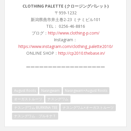
CLOTHING PALETTE (クロージングパレット)
〒959-1232
新潟県燕市井土巻2-23 ミナミビル101
TEL： 0256-46-8816
ブログ：
http://www.clothing-p.com/
Instagram：
https://www.instagram.com/clothing_palette2010/
ONLINE SHOP：
http://cp2010.thebase.in/
——————————————————
August Roots
Nasngwam
Nasngwam×August Roots
オーガストルーツ
ナスングワム
ナスングワム BURKINA TEE
ナスングワム×オーガストルーツ
ナスングワム ブルキナＴ