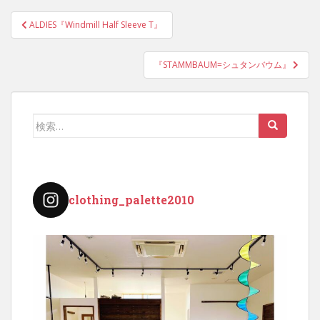
投
ALDIES『Windmill Half Sleeve T』
稿
ナ
『STAMMBAUM=シュタンバウム』
ビ
ゲ
ー
検
シ
索:
ョ
ン
clothing_palette2010