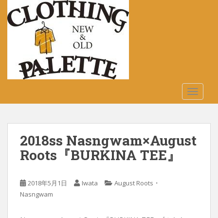
S
k
i
p
t
o
m
a
TOGGLE
i
n
c
o
2018ss Nasngwam×August
n
t
Roots『BURKINA TEE』
e
n
・
2018年5月1日
Iwata
August Roots
t
Nasngwam