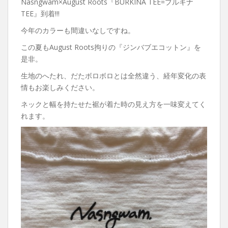
Nasngwam×August Roots『BURKINA TEE=ブルキナ
TEE』到着!!!
今年のカラーも間違いなしですね。
この夏もAugust Roots拘りの『ジンバブエコットン』を
是非。
生地のへたれ、だたボロボロとは全然違う、経年変化の表
情もお楽しみください。
ネックと幅を持たせた裾が着た時の見え方を一味変えてく
れます。