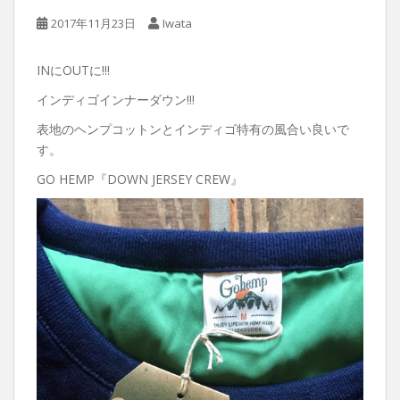
2017年11月23日
Iwata
INにOUTに!!!
インディゴインナーダウン!!!
表地のヘンプコットンとインディゴ特有の風合い良いで
す。
GO HEMP『DOWN JERSEY CREW』