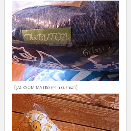
【JACKSOM MATISSE×fin cushion】