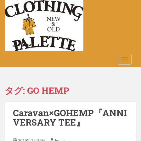
S
k
i
p
t
o
m
a
TOGGLE
i
n
c
o
タグ:
GO HEMP
n
t
e
Caravan×GOHEMP『ANNI
n
t
VERSARY TEE』
2019年7月26日
Iwata