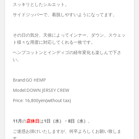
スッキリとしたシルエット。
サイドジッパーで、着脱しやすいようになってます。
その日の気分、天侯によってインナー、ダウン、スウェッ
ト様々な用度に対応してくれる一枚です。
ヘンプコットンとインディゴの経年変化も楽しんで下さ
い。
Brand:GO HEMP
Model:DOWN JERSEY CREW
Price: 16,800yen(without tax)
11月
の
店休日
は
1日（水）
・8日（水）
。
ご迷惑お掛けいたしますが、何卒よろしくお願い致しま
す。