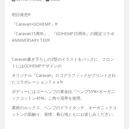
明日発売!!!
『Caravan×GOHEMP』!!!
『Caravan15周年』、『GOHEMP25周年』の限定コラボ
ANNIVERSARY TEE!!!
Caravan書き下ろしの3型のイラストをバックに、フロン
トにはGOHEMPデザインの
オリジナル『Caravan』ロゴグラフィックがプリントされ
たコラボレーションＴｅｅ!!!
ボディーにはゴーヘンプの黄金比『ヘンプ55%×オーガニ
ックコットン45%』こ拘り混率を使用。
素材のルックス、ヘンプのドライタッチ、オーガニックコ
ットンの肌触り、表情、着心地ともにお楽しみください。