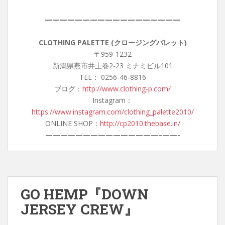
——————————————————
CLOTHING PALETTE (クロージングパレット)
〒959-1232
新潟県燕市井土巻2-23 ミナミビル101
TEL： 0256-46-8816
ブログ：
http://www.clothing-p.com/
Instagram：
https://www.instagram.com/clothing_palette2010/
ONLINE SHOP：
http://cp2010.thebase.in/
———————————————–
——-
GO HEMP『DOWN
JERSEY CREW』