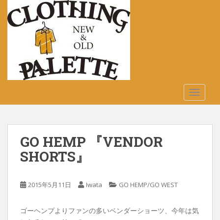
S
k
i
p
t
o
m
a
TOGGLE
i
n
c
o
GO HEMP 『VENDOR
n
t
SHORTS』
e
n
2015年5月11日
Iwata
GO HEMP/GO WEST
t
ゴーヘンプよりファンの多いベンダーショーツ、今年は気