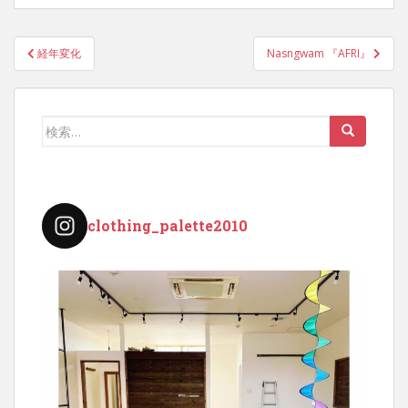
投
経年変化
Nasngwam 『AFRI』
稿
ナ
ビ
検
ゲ
索:
ー
シ
ョ
clothing_palette2010
ン