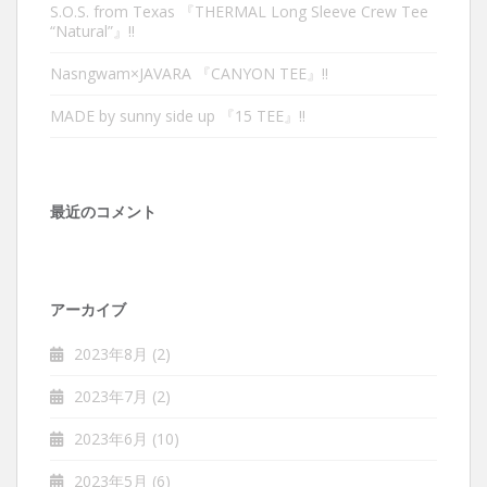
S.O.S. from Texas 『THERMAL Long Sleeve Crew Tee
“Natural”』‼︎
Nasngwam×JAVARA 『CANYON TEE』‼︎
MADE by sunny side up 『15 TEE』‼︎
最近のコメント
アーカイブ
2023年8月
(2)
2023年7月
(2)
2023年6月
(10)
2023年5月
(6)