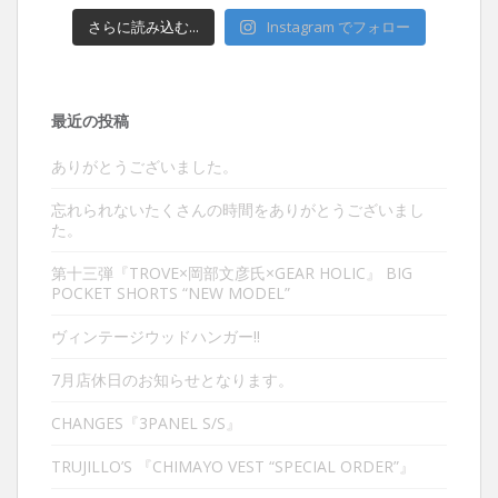
さらに読み込む...
Instagram でフォロー
最近の投稿
ありがとうございました。
忘れられないたくさんの時間をありがとうございまし
た。
第十三弾『TROVE×岡部文彦氏×GEAR HOLIC』 BIG
POCKET SHORTS “NEW MODEL”
ヴィンテージウッドハンガー‼︎
7月店休日のお知らせとなります。
CHANGES『3PANEL S/S』
TRUJILLO’S 『CHIMAYO VEST “SPECIAL ORDER”』