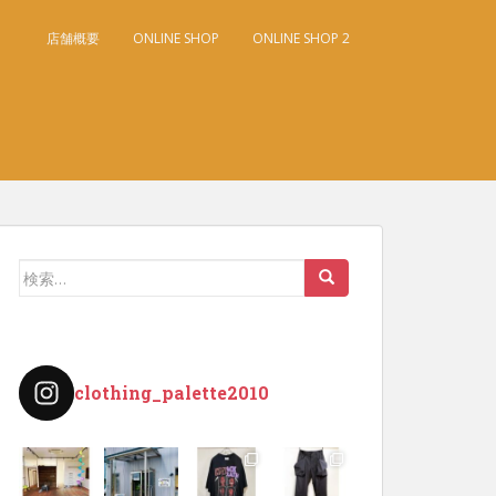
店舗概要
ONLINE SHOP
ONLINE SHOP 2
検
索:
clothing_palette2010