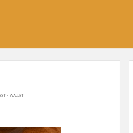
・
EST
WALLET