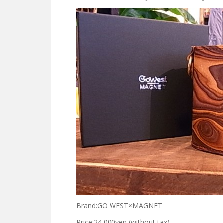
Brand:GO WEST×MAGNET
Price:24,000yen (without tax)