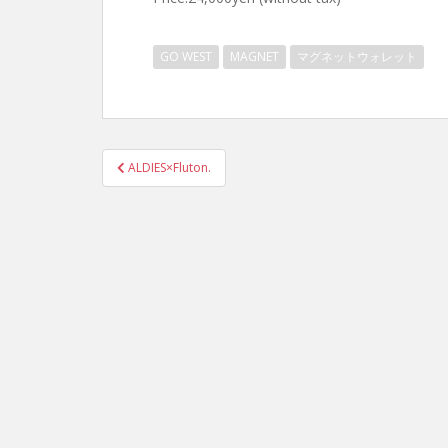
GO WEST
MAGNET
マグネットウォレット
投
ALDIES×Fluton.
稿
ナ
ビ
ゲ
ー
シ
ョ
ン