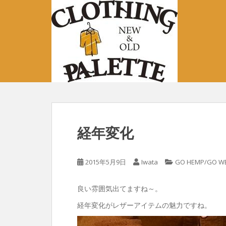
S
k
i
p
t
o
m
a
i
n
c
経年変化
o
n
t
2015年5月9日
Iwata
GO HEMP/GO W
e
n
良い雰囲気出てますね～。
t
経年変化がレザーアイテムの魅力ですね。