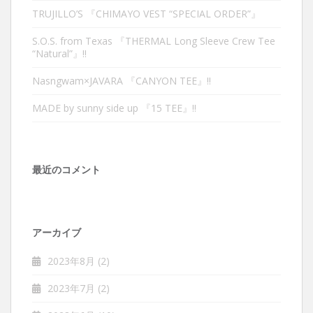
TRUJILLO’S 『CHIMAYO VEST “SPECIAL ORDER”』
S.O.S. from Texas 『THERMAL Long Sleeve Crew Tee
“Natural”』‼︎
Nasngwam×JAVARA 『CANYON TEE』‼︎
MADE by sunny side up 『15 TEE』‼︎
最近のコメント
アーカイブ
2023年8月
(2)
2023年7月
(2)