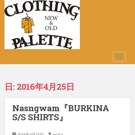
S
k
i
p
t
o
m
a
TOGGLE
i
n
c
o
日:
2016年4月25日
n
t
e
Nasngwam『BURKINA
n
t
S/S SHIRTS』
2016年4月25日
Iwata