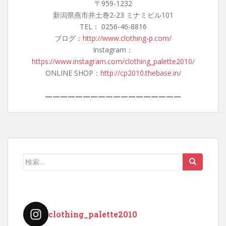
〒959-1232
新潟県燕市井土巻2-23 ミナミビル101
TEL： 0256-46-8816
ブログ：
http://www.clothing-p.com/
Instagram：
https://www.instagram.com/clothing_palette2010/
ONLINE SHOP：
http://cp2010.thebase.in/
——————————————————
検
索:
clothing_palette2010