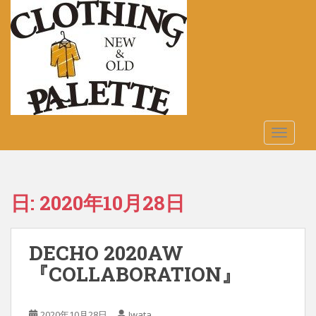
S
k
i
p
t
o
m
a
TOGGLE
i
n
c
o
日:
2020年10月28日
n
t
e
DECHO 2020AW
n
t
『COLLABORATION』
2020年10月28日
Iwata