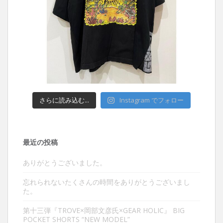
さらに読み込む...
Instagram でフォロー
最近の投稿
ありがとうございました。
忘れられないたくさんの時間をありがとうございまし
た。
第十三弾『TROVE×岡部文彦氏×GEAR HOLIC』 BIG
POCKET SHORTS “NEW MODEL”