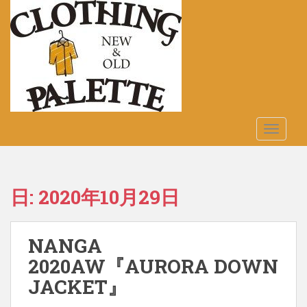
S
k
i
p
t
o
m
a
TOGGLE
i
n
c
o
日:
2020年10月29日
n
t
e
NANGA
n
t
2020AW『AURORA DOWN
JACKET』