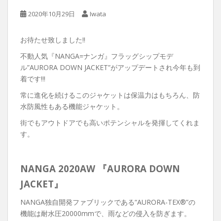
2020年10月29日
Iwata
お待たせ致しました‼︎
不動人気『NANGA=ナンガ』フラッグシップモデ
ル”AURORA DOWN JACKET”がアップデートされ今年も到
着です!!!
常に進化を続けるこのジャケットは保温力はもちろん、防
水防風性もある機能ジャケット。
街でもアウトドアでも高いポテンシャルを発揮してくれま
す。
NANGA 2020AW
『AURORA DOWN
JACKET』
NANGA独自開発ファブリックである“AURORA-TEX®︎”の
機能は耐水圧20000mmで、雨などの侵入を防ぎます。