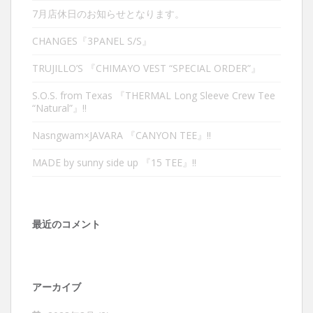
7月店休日のお知らせとなります。
CHANGES『3PANEL S/S』
TRUJILLO’S 『CHIMAYO VEST “SPECIAL ORDER”』
S.O.S. from Texas 『THERMAL Long Sleeve Crew Tee
“Natural”』‼︎
Nasngwam×JAVARA 『CANYON TEE』‼︎
MADE by sunny side up 『15 TEE』‼︎
最近のコメント
アーカイブ