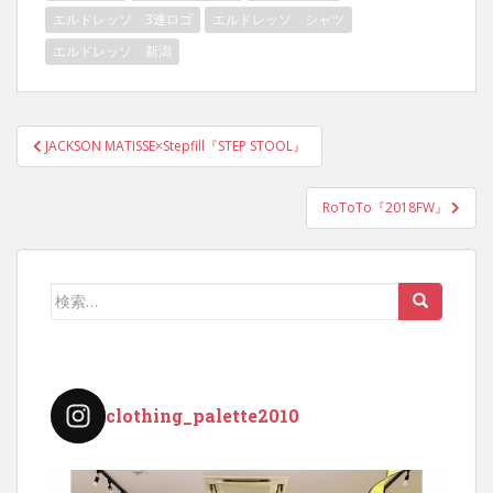
エルドレッソ 3連ロゴ
エルドレッソ シャツ
エルドレッソ 新潟
投
JACKSON MATISSE×Stepfill『STEP STOOL』
稿
ナ
RoToTo『2018FW』
ビ
ゲ
ー
検
シ
索:
ョ
ン
clothing_palette2010