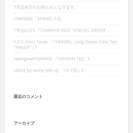
7月店休日のお知らせとなります。
CHANGES『3PANEL S/S』
TRUJILLO’S 『CHIMAYO VEST “SPECIAL ORDER”』
S.O.S. from Texas 『THERMAL Long Sleeve Crew Tee
“Natural”』‼︎
Nasngwam×JAVARA 『CANYON TEE』‼︎
MADE by sunny side up 『15 TEE』‼︎
最近のコメント
アーカイブ