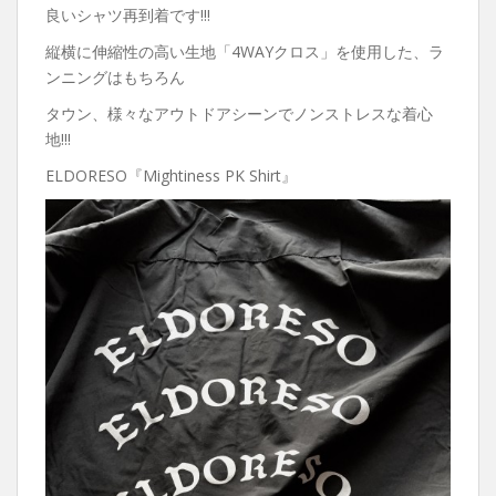
良いシャツ再到着です!!!
縦横に伸縮性の高い生地「4WAYクロス」を使用した、ラ
ンニングはもちろん
タウン、様々なアウトドアシーンでノンストレスな着心
地!!!
ELDORESO『Mightiness PK Shirt』