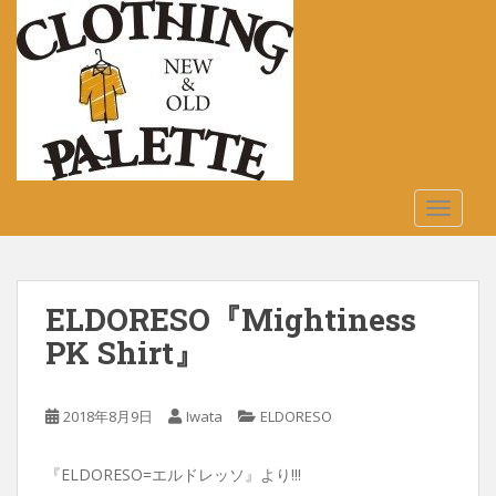
S
k
i
p
t
o
m
a
TOGGLE
i
n
c
o
ELDORESO『Mightiness
n
t
PK Shirt』
e
n
2018年8月9日
Iwata
ELDORESO
t
『ELDORESO=エルドレッソ』より!!!