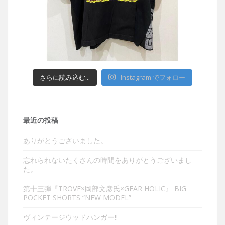
さらに読み込む...
Instagram でフォロー
最近の投稿
ありがとうございました。
忘れられないたくさんの時間をありがとうございまし
た。
第十三弾『TROVE×岡部文彦氏×GEAR HOLIC』 BIG
POCKET SHORTS “NEW MODEL”
ヴィンテージウッドハンガー‼︎