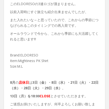
このELDORESOの3連ロゴが溜まりません。
以前入荷時にすぐ旅立ち紹介出来ませんでしたが、
また入れたいな～と思っていたので、これからの季節につ
なげられるこのタイミングでの再入荷です。
オールラウンドで今から、これから季節にも大活躍してく
れると思います!!!
Brand:ELDORESO
Item:Mightiness PK Shirt
Size:M.L
8月
の
店休日
は
3日（金）・8
日（水）・21日（火）・22日
（水）・28日（火）・29日（水）
。
13
日（月）を18:00
CLOSE
とさせていただきます。
ご迷惑お掛けいたしますが、何卒よろしくお願い致しま