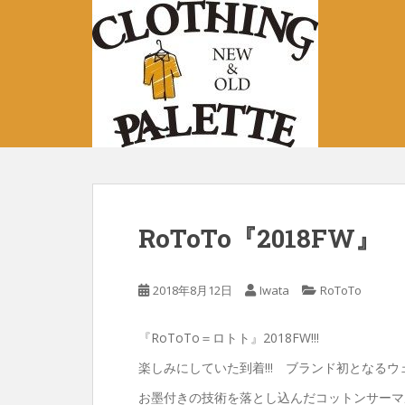
S
k
i
p
t
o
m
a
i
n
c
RoToTo『2018FW』
o
n
t
2018年8月12日
Iwata
RoToTo
e
n
『RoToTo＝ロトト』2018FW!!!
t
楽しみにしていた到着!!! ブランド初となるウェ
お墨付きの技術を落とし込んだコットンサーマ