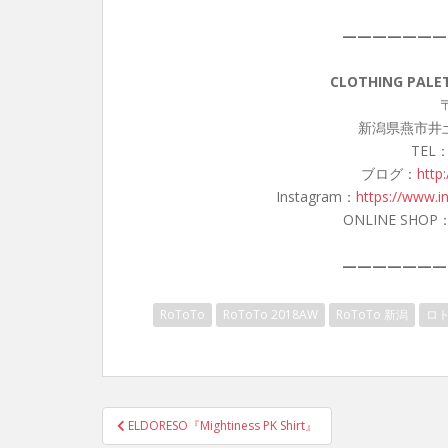
———————
CLOTHING PA
〒
新潟県燕市井土
TEL：
ブログ：
http
Instagram：
https://www.i
ONLINE SHOP
———————
RoToTo
RoToTo 2018AW
RoToTo 新潟
ロ
投
ELDORESO『Mightiness PK Shirt』
稿