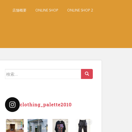
店舗概要
ONLINE SHOP
ONLINE SHOP 2
検
索:
clothing_palette2010