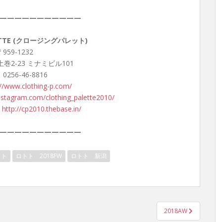
———————————
LETTE (クロージングパレット)
959-1232
巻2-23 ミナミビル101
 0256-46-8816
://www.clothing-p.com/
nstagram.com/clothing_palette2010/
：
http://cp2010.thebase.in/
———————————
トト
ロトト 2018FW
ロトト 新潟
2018AW