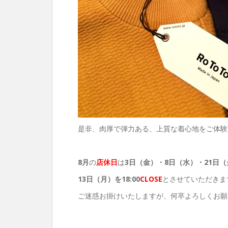
是非、肉厚で弾力ある、上質な着心地をご体験
8月
の
店休日
は
3日（金）・8
日（水）・21日（
13
日（月）を18:00
CLOSE
とさせていただきま
ご迷惑お掛けいたしますが、何卒よろしくお願