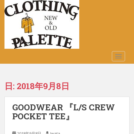
S
k
i
p
t
o
m
a
TOGGLE
i
n
c
o
日:
2018年9月8日
n
t
e
GOODWEAR 『L/S CREW
n
t
POCKET TEE』
2018年9月8日
Iwata