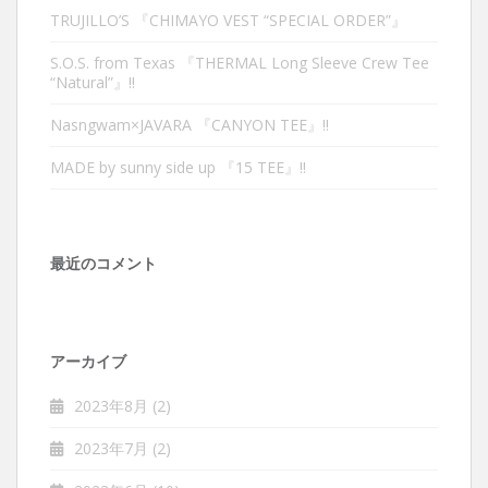
TRUJILLO’S 『CHIMAYO VEST “SPECIAL ORDER”』
S.O.S. from Texas 『THERMAL Long Sleeve Crew Tee
“Natural”』‼︎
Nasngwam×JAVARA 『CANYON TEE』‼︎
MADE by sunny side up 『15 TEE』‼︎
最近のコメント
アーカイブ
2023年8月
(2)
2023年7月
(2)