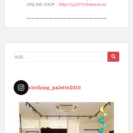
ONLINE SHOP：
http://cp2010.thebase.in/
——————————————————
検
索:
clothing_palette2010