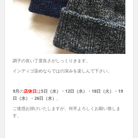
調子の良い丁度良さがしっくりきます。
インディゴ染めならではの深みを楽しんで下さい。
9月
の
店休日
は
5日（水）・12
日（水）・18日（火）・19
日（水）・26
日（水）
。
ご迷惑お掛けいたしますが、何卒よろしくお願い致しま
す。