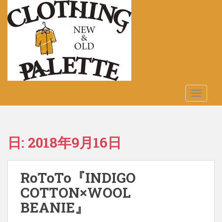
S
k
i
p
t
o
m
a
TOGGLE
i
n
c
o
日:
2018年9月16日
n
t
e
RoToTo『INDIGO
n
t
COTTON×WOOL
BEANIE』