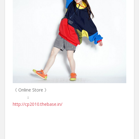
《 Online Store 》
↓
http://cp2010.thebase.in/