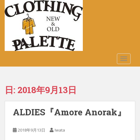
S
k
i
p
t
o
m
a
TOGGLE
i
n
c
o
日:
2018年9月13日
n
t
e
ALDIES『Amore Anorak』
n
t
2018年9月13日
Iwata