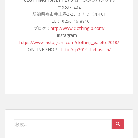
〒959-1232
新潟県燕市井土巻2-23 ミナミビル101
TEL： 0256-46-8816
ブログ：
http://www.clothing-p.com/
Instagram：
https://www.instagram.com/clothing_palette2010/
ONLINE SHOP：
http://cp2010.thebase.in/
——————————————————
検
索: